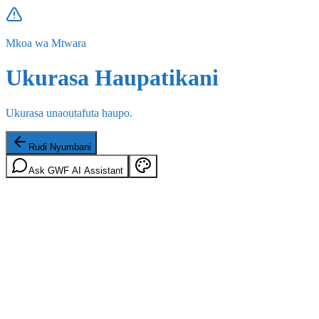
Mkoa wa Mtwara
Ukurasa Haupatikani
Ukurasa unaoutafuta haupo.
Rudi Nyumbani
Ask GWF AI Assistant